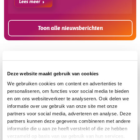
Lees meer
Toon alle nieuwsberichten
Kan jouw running gear wel een upgrade gebruiken?
Deze website maakt gebruik van cookies
De mooiste renkleding,
We gebruiken cookies om content en advertenties te
personaliseren, om functies voor social media te bieden
accessoires & merchandise
en om ons websiteverkeer te analyseren. Ook delen we
shop je hier!
informatie over uw gebruik van onze site met onze
partners voor social media, adverteren en analyse. Deze
partners kunnen deze gegevens combineren met andere
informatie die u aan ze heeft verstrekt of die ze hebben
Bezoek onze webshop!
verzameld op basis van uw gebruik van hun services.