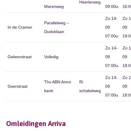
Heerlerweg
Marenweg
09:00u
16:0
Zo 14-
Zo 1
Parallelweg –
In de Cramer
09
09
Dudoklaan
07:00u
18:0
Zo 14-
Zo 1
Geleenstraat
Volledig
09
09
07:00u
18:0
Zo 14-
Zo 1
Thv ABN Amro
Ri
Geerstraat
09
09
bank
schakelweg
07:00u
18:0
Omleidingen Arriva