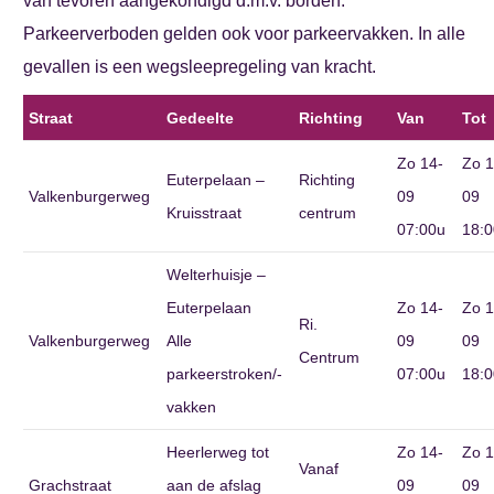
van tevoren aangekondigd d.m.v. borden.
Parkeerverboden gelden ook voor parkeervakken. In alle
gevallen is een wegsleepregeling van kracht.
Straat
Gedeelte
Richting
Van
Tot
Zo 14-
Zo 1
Euterpelaan –
Richting
Valkenburgerweg
09
09
Kruisstraat
centrum
07:00u
18:0
Welterhuisje –
Euterpelaan
Zo 14-
Zo 1
Ri.
Valkenburgerweg
Alle
09
09
Centrum
parkeerstroken/-
07:00u
18:0
vakken
Heerlerweg tot
Zo 14-
Zo 1
Vanaf
Grachstraat
aan de afslag
09
09