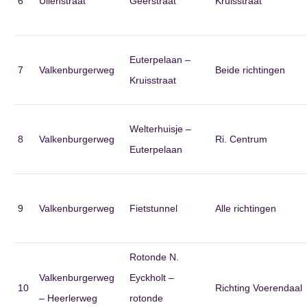
6
Uilenstraat
Geerstraat
Kruisstraat
Euterpelaan –
7
Valkenburgerweg
Beide richtingen
Kruisstraat
Welterhuisje –
8
Valkenburgerweg
Ri. Centrum
Euterpelaan
9
Valkenburgerweg
Fietstunnel
Alle richtingen
Rotonde N.
Valkenburgerweg
Eyckholt –
10
Richting Voerendaal
– Heerlerweg
rotonde