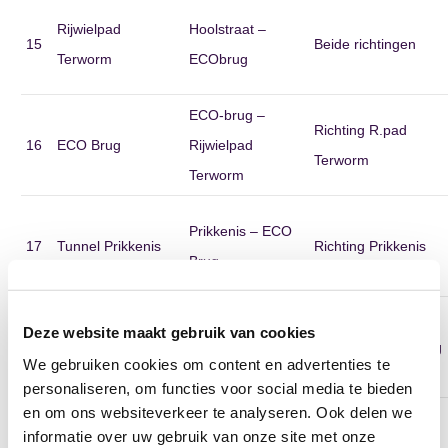
Rijwielpad
Hoolstraat –
15
Beide richtingen
Terworm
ECObrug
ECO-brug –
Richting R.pad
16
ECO Brug
Rijwielpad
Terworm
Terworm
Prikkenis – ECO
17
Tunnel Prikkenis
Richting Prikkenis
Brug
Deze website maakt gebruik van cookies
18
Afrit N281
Woonboulevard
Richting Parellelweg
We gebruiken cookies om content en advertenties te
personaliseren, om functies voor social media te bieden
en om ons websiteverkeer te analyseren. Ook delen we
Rotonde
Fietspad richting
Richting in De
informatie over uw gebruik van onze site met onze