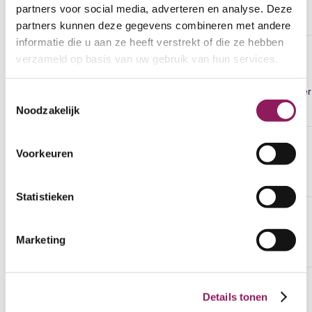
19
partners voor social media, adverteren en analyse. Deze
parellelweg
in de cramer
cramer
partners kunnen deze gegevens combineren met andere
informatie die u aan ze heeft verstrekt of die ze hebben
Vanuit
verzameld op basis van uw gebruik van hun services.
Woonboulevard
1 richting m.u.v
20
In de Cramer
richting in de
bestemmingsverkeer
Toestemmingsselectie
Noodzakelijk
Cramer
In de Cramer tot
Voorkeuren
21
Dudoklaan
aan
Beide richtingen
Berlagestraat
Statistieken
22
Maanweg
busstation
Ingang Jumbo
Marketing
Geleenstraat-
Details tonen
23
Geleenstraat