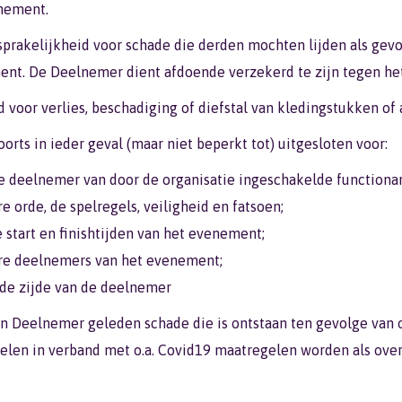
enement.
sprakelijkheid voor schade die derden mochten lijden als gev
nt. De Deelnemer dient afdoende verzekerd te zijn tegen het
id voor verlies, beschadiging of diefstal van kledingstukken
orts in ieder geval (maar niet beperkt tot) uitgesloten voor:
e deelnemer van door de organisatie ingeschakelde functionar
rde, de spelregels, veiligheid en fatsoen;
 start en finishtijden van het evenement;
ere deelnemers van het evenement;
 de zijde van de deelnemer
een Deelnemer geleden schade die is ontstaan ten gevolge van 
elen in verband met o.a. Covid19 maatregelen worden als over