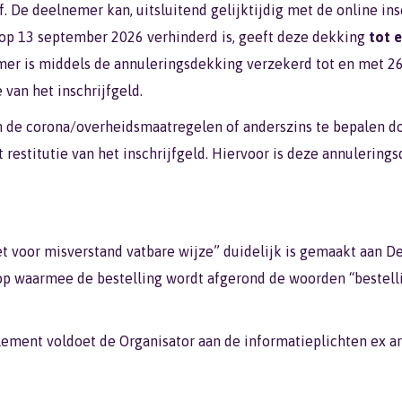
ief. De deelnemer kan, uitsluitend gelijktijdig met de online in
op 13 september 2026 verhinderd is, geeft deze dekking
tot e
nemer is middels de annuleringsdekking verzekerd tot en met
van het inschrijfgeld.
n de corona/overheidsmaatregelen of anderszins te bepalen do
estitutie van het inschrijfgeld. Hiervoor is deze annulerings
niet voor misverstand vatbare wijze” duidelijk is gemaakt aan 
p waarmee de bestelling wordt afgerond de woorden “bestellin
lement voldoet de Organisator aan de informatieplichten ex ar