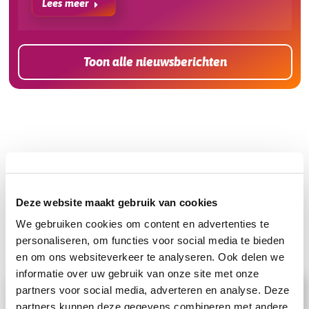
Lees meer
Toon alle nieuwsberichten
Kan jouw running gear wel een upgrade gebruiken?
De mooiste renkleding,
Deze website maakt gebruik van cookies
accessoires & merchandise
We gebruiken cookies om content en advertenties te
shop je hier!
personaliseren, om functies voor social media te bieden
en om ons websiteverkeer te analyseren. Ook delen we
informatie over uw gebruik van onze site met onze
partners voor social media, adverteren en analyse. Deze
Bezoek onze webshop!
partners kunnen deze gegevens combineren met andere