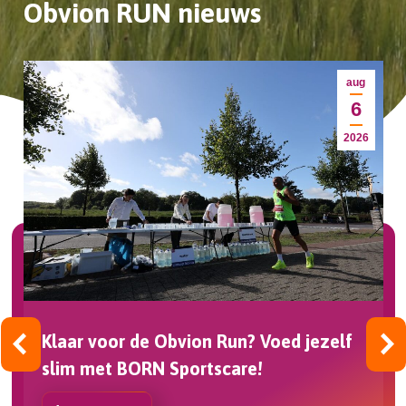
Obvion RUN nieuws
aug
1
6
6
2026
Klaar voor de Obvion Run? Voed jezelf
slim met BORN Sportscare!