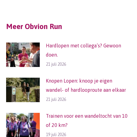
on
on
on
Facebook
WhatsApp
Pinterest
Meer Obvion Run
Hardlopen met collega’s? Gewoon
doen.
21 juli 2026
Knopen Lopen: knoop je eigen
wandel- of hardlooproute aan elkaar
21 juli 2026
Trainen voor een wandeltocht van 10
of 20 km?
19 juli 2026