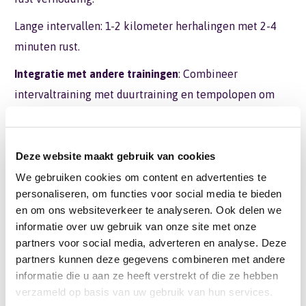
Lange intervallen: 1-2 kilometer herhalingen met 2-4
minuten rust.
Integratie met andere trainingen
: Combineer
intervaltraining met duurtraining en tempolopen om
een gebalanceerd schema te behouden.
Deze website maakt gebruik van cookies
Algemene tips voor intervaltraining
We gebruiken cookies om content en advertenties te
Opwarmen
: Begin altijd met een grondige warming-up
personaliseren, om functies voor social media te bieden
van minstens 10-15 minuten om blessures te
en om ons websiteverkeer te analyseren. Ook delen we
informatie over uw gebruik van onze site met onze
voorkomen.
partners voor social media, adverteren en analyse. Deze
Afkoelen
: Sluit af met een cooling-down om je hartslag
partners kunnen deze gegevens combineren met andere
informatie die u aan ze heeft verstrekt of die ze hebben
geleidelijk te verlagen en de spieren te ontspannen.
verzameld op basis van uw gebruik van hun services.
Luister naar je lichaam
: Overbelasting kan leiden tot