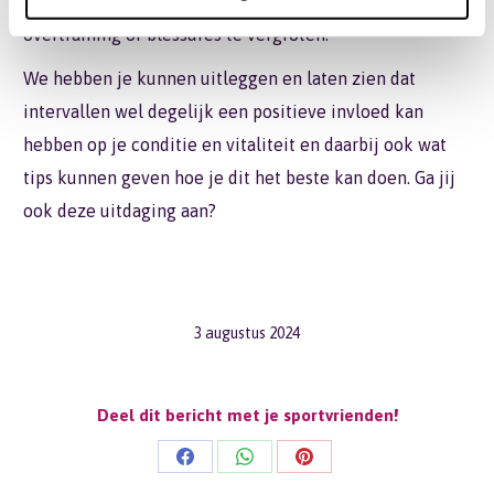
profiteren van de vele voordelen zonder het risico op
overtraining of blessures te vergroten.
We hebben je kunnen uitleggen en laten zien dat
intervallen wel degelijk een positieve invloed kan
hebben op je conditie en vitaliteit en daarbij ook wat
tips kunnen geven hoe je dit het beste kan doen. Ga jij
ook deze uitdaging aan?
3 augustus 2024
Deel dit bericht met je sportvrienden!
Share
Share
Share