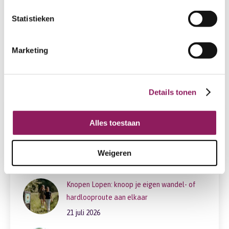
De hardloopwedstrijd van Limburg: de
Statistieken
Obvion Run
15 juni 2026
Marketing
Details tonen
Obvion RUN nieuws
Alles toestaan
Hardlopen met collega’s? Gewoon doen.
Weigeren
21 juli 2026
Knopen Lopen: knoop je eigen wandel- of
hardlooproute aan elkaar
21 juli 2026