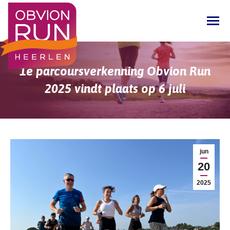
1e parcoursverkenning Obvion Run
2025 vindt plaats op 6 juli
Je bent hier:
jun
20
2025