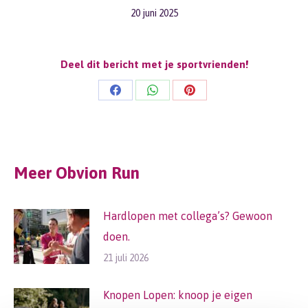
20 juni 2025
Deel dit bericht met je sportvrienden!
Share
Share
Share
on
on
on
Facebook
WhatsApp
Pinterest
Meer Obvion Run
Hardlopen met collega’s? Gewoon
doen.
21 juli 2026
Knopen Lopen: knoop je eigen