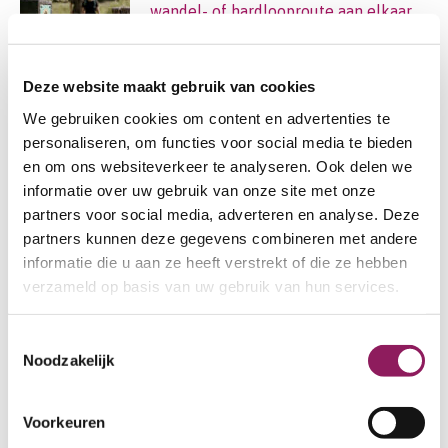
wandel- of hardlooproute aan elkaar
21 juli 2026
Deze website maakt gebruik van cookies
Trainen voor een wandeltocht van 10
We gebruiken cookies om content en advertenties te
of 20 km?
personaliseren, om functies voor social media te bieden
19 juli 2026
en om ons websiteverkeer te analyseren. Ook delen we
informatie over uw gebruik van onze site met onze
10 slimme hardlooptips voor warme
partners voor social media, adverteren en analyse. Deze
partners kunnen deze gegevens combineren met andere
zomerdagen
informatie die u aan ze heeft verstrekt of die ze hebben
9 juli 2026
verzameld op basis van uw gebruik van hun services.
Een mooi interview met Lynda,
Toestemmingsselectie
moeder van Didi en ambassadeur
Noodzakelijk
MetaKids regio Limburg
8 juli 2026
Voorkeuren